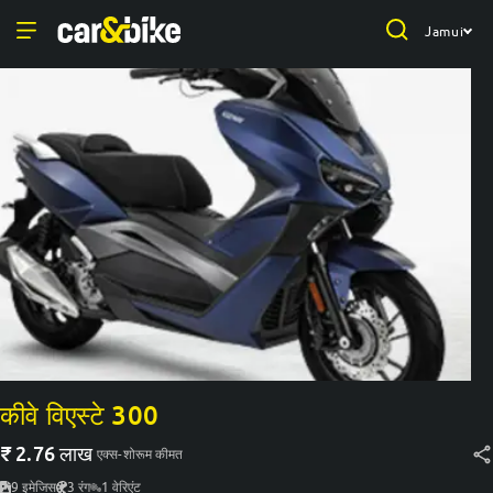
Jamui
कीवे विएस्टे 300
₹
2.76 लाख
एक्स-शोरूम कीमत
9
इमेजिस
3
रंग
1
वेरिएंट