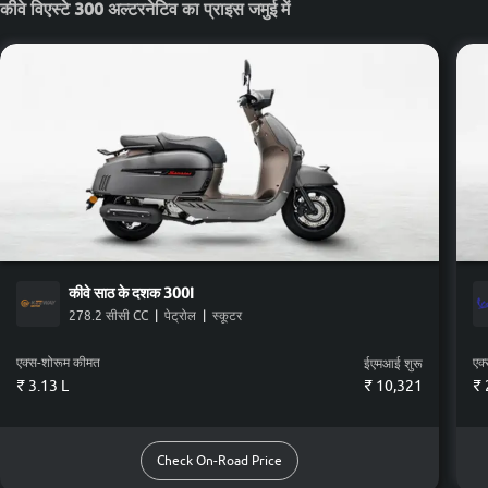
कीवे विएस्टे 300 अल्टरनेटिव का प्राइस जमुई में
कीवे
साठ के दशक 300i
278.2 सीसी CC
|
पेट्रोल
|
स्कूटर
एक्स-शोरूम कीमत
एक
ईएमआई शुरू
₹ 3.13 L
₹
10,321
₹ 
Check On-Road Price