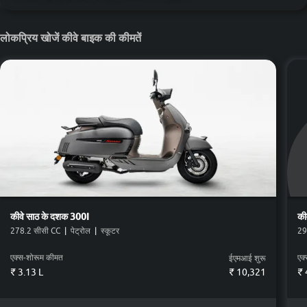
लोकप्रिय खोजें कीवे बाइक की कीमतें
कीवे
साठ के दशक 300i
की
278.2 सीसी CC
|
पेट्रोल
|
स्कूटर
29
एक्स-शोरूम कीमत
एक
ईएमआई शुरू
₹ 3.13 L
₹
10,321
₹ 