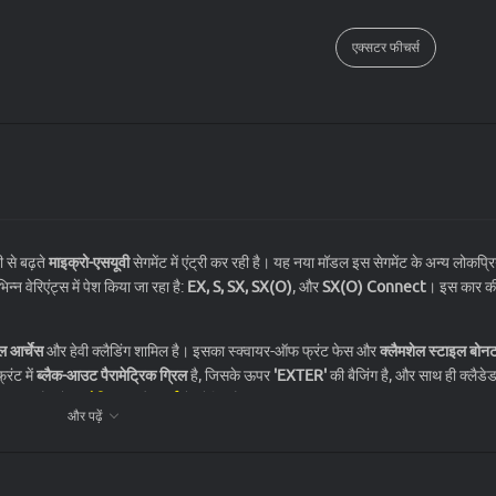
एक्सटर फीचर्स
 से बढ़ते
माइक्रो-एसयूवी
सेगमेंट में एंट्री कर रही है। यह नया मॉडल इस सेगमेंट के अन्य लोकप्रि
न्न वेरिएंट्स में पेश किया जा रहा है:
EX, S, SX, SX(O)
, और
SX(O) Connect
। इस कार की
ील आर्चेस
और हेवी क्लैडिंग शामिल है। इसका स्क्वायर-ऑफ फ्रंट फेस और
क्लैमशेल स्टाइल बोन
रंट में
ब्लैक-आउट पैरामेट्रिक ग्रिल
है, जिसके ऊपर
'EXTER'
की बैजिंग है, और साथ ही क्लैडे
अनुरूप है, जो
आयोनिक 5
और
वर्ना
से प्रेरित है।
और पढ़ें
िया गया है। इसमें एक आधुनिक
इंफोटेनमेंट सिस्टम
,
ऑटोमैटिक क्लाइमेट कंट्रोल
, और प्रीमियम स
।