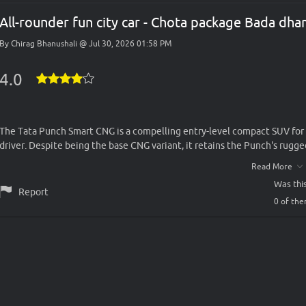
All-rounder fun city car - Chota package Bada dh
By Chirag Bhanushali
@
Jul 30, 2026 01:58 PM
4.0
The Tata Punch Smart CNG is a compelling entry-level compact SUV for b
driver. Despite being the base CNG variant, it retains the Punch's rugg
mm ground clearance, making it well-suited for Indian road conditions. P
Read More
5-speed manual transmission, it offers smooth city drivability and impre
Was this
technology preserves a usable boot space—an advantage over conventi
Report
0
of the
shines is in its value proposition. It delivers Tata's hallmark strong buil
making it an attractive option for first-time buyers or those upgrading
out on several convenience and infotainment features that are available
feels modest during quick overtakes or fully loaded highway drives. Even 
and SUV practicality over premium features, the Tata Punch Smart CNG i
segment.