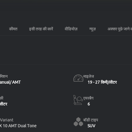
कीमत
इसी तरह की कारें
वीडियोज़
न्यूज़
अक्सर पूछे जाने व
ह्युंडई एक्सटर 
समिशन
माइलेज
anual/ AMT
19 - 27 किमी/लीटर
 की
एयरबैग
सीटर
6
बॉडी टाइप
Variant
X 10 AMT Dual Tone
SUV