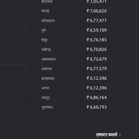
₹ 7,05,471
हैदराबाद
्टेड टेललाइट्स
,
City Mileage
Highway
पस्थिति को
Mileage
₹ 7,00,626
चेन्नई
Petrol
AMT
19.4 KM/L
₹ 6,77,477
कोलकाता
कीमत
वेरिएंट और
17 KM/L
19 KM/L
₹ 6,59,109
पुणे
भी उपलब्ध है, जो
Petrol
Manual
19.4 KM/L
₹ 6,76,185
मैसूर
है।
17 KM/L
19 KM/L
₹ 6,70,826
चंडीगढ़
कल्प भी उपलब्ध
Petrol+CNG
Manual
27 KM/L
₹ 6,72,679
अहमदाबाद
26 KM/L
31 KM/L
₹ 6,77,579
लखनऊ
्राइवर और
₹ 6,12,396
इलाहाबाद
₹ 6,12,396
े आप हुंडई एक्सटर
आगरा
रता है। अपने
₹ 6,86,164
जयपुर
₹ 6,60,793
भुवनेश्वर
एक्सटर कलर्स