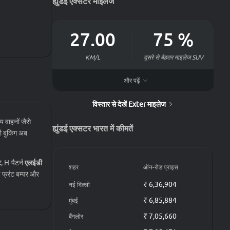
ह्युंडई एक्सटर माइलेज
27.00
75
%
KM/L
दूसरे से बेहतर माइलेज
SUV
और पढ़ें
37.0, 60.0 L फ्यूल टैंक कपैसिटी
की ईंधन दक्षता कितनी है ह्युंडई एक्सटर
विस्तार से देखें Exter माइलेज
ह्युंडई एक्सटर mileage is 19 to 27 KM/L as per
य वाहनों जैसे
ARAI The AMT Petrol engine has a mileage of
ह्युंडई एक्सटर भारत में कीमतें
 बुकिंग अब
19.4 KM/L. The Manual Petrol engine has a
mileage of 19.4 KM/L. The Manual
Petrol+CNG engine has a mileage of 27
ट
, H-पैटर्न
एलईडी
शहर
ऑन-रोड प्राइस
KM/L.
ड फ्रंट बम्पर और
₹ 6,36,904
नई दिल्ली
ईंधन के प्रकार से माइलेज
₹ 6,85,884
मुंबई
ामग्री शामिल हैं,
₹ 7,05,660
बैंगलोर
फ्यूल टाइप
ट्रांसमिशन
माइलेज