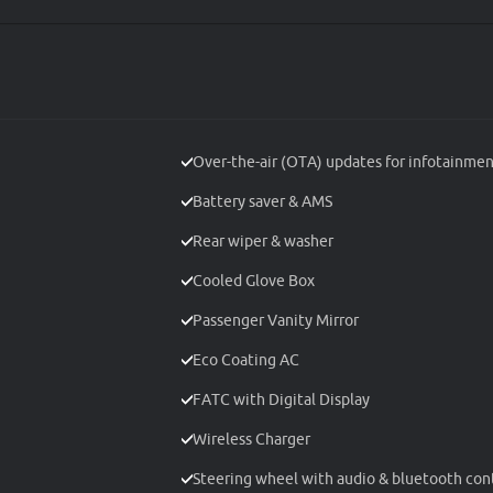
Over-the-air (OTA) updates for infotainme
Battery saver & AMS
Rear wiper & washer
Cooled Glove Box
Passenger Vanity Mirror
Eco Coating AC
FATC with Digital Display
Wireless Charger
Steering wheel with audio & bluetooth con