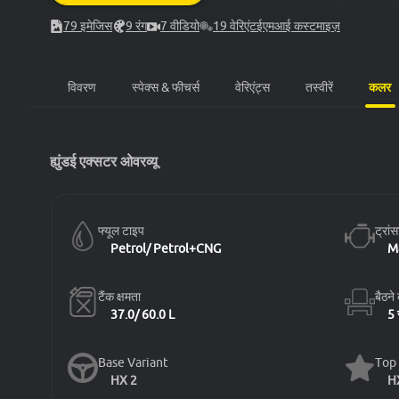
79
इमेजिस
9
रंग
7
वीडियो
19
वेरिएंट
ईएमआई कस्टमाइज़
कलर
विवरण
स्पेक्स & फीचर्स
वेरिएंट्स
तस्वीरें
ह्युंडई एक्सटर ओवरव्यू
फ्यूल टाइप
ट्रां
Petrol/ Petrol+CNG
M
टैंक क्षमता
बैठने
37.0/ 60.0 L
5 
Base Variant
Top 
HX 2
H