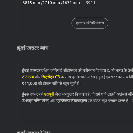
3815 mm /1710 mm /1631 mm
391 L
एक्सटर स्पेसिफिकेशंस
ह्युंडई एक्सटर ब्यौरा
हुंडई एक्सटर
दक्षिण कोरियाई ऑटोमेकर की नवीनतम पेशकश है, जो भारत के तेजी
टाटा पंच
और
सिट्रोएन C3
के साथ प्रतिस्पर्धा करेगा। हुंडई एक्सटर को पांच विभि
₹11,000
की टोकन राशि से खुल चुकी है।
हुंडई एक्सटर
में
एसयूवी
जैसा
मस्कुलर डिजाइन
है, जिसमें शार्प लाइनें,
फ्लेयर्ड व्ह
डे-टाइम रनिंग लैंप्स
, और
प्रोजेक्टर हेडलाइट्स
एक बोल्ड लुक प्रदान करते हैं। फ्
सिल्वर स्किड प्लेट दी गई है। इसका डिज़ाइन हुंडई की वैश्विक डिज़ाइन भाषा के 
हुंडई एक्सटर का इंटीरियर
भी विशेष रूप से आराम और सुविधा के लिए डिज़ाइन क
जो ड्राइवर और यात्रियों दोनों के लिए एक आरामदायक सफर सुनिश्चित करते हैं