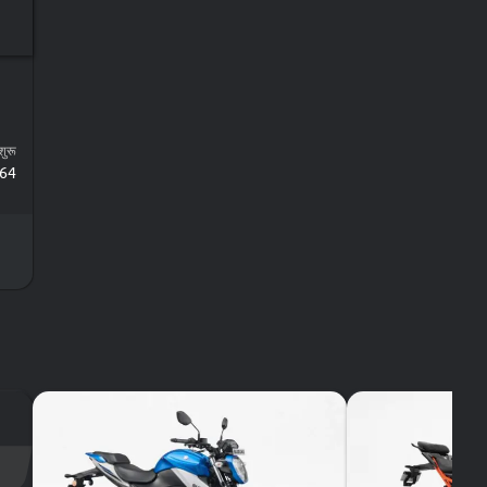
ुरू
364