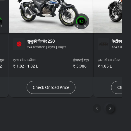
8.5
10
0
10
सुज़ुकी
जिग्सेर 250
केटीएम
आरसी
249.0 सीसी CC
|
पेट्रोल
|
कम्यूटर
164.2 सीसी CC
एक्स-शोरूम कीमत
एक्स-शोरूम कीमत
ुरू
ईएमआई शुरू
2
₹ 1.82 - 1.82 L
₹
5,986
₹ 1.85 L
Check Onroad Price
Check 