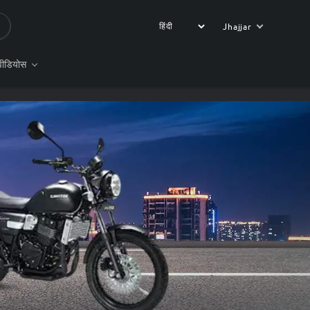
Jhajjar
वीडियोस