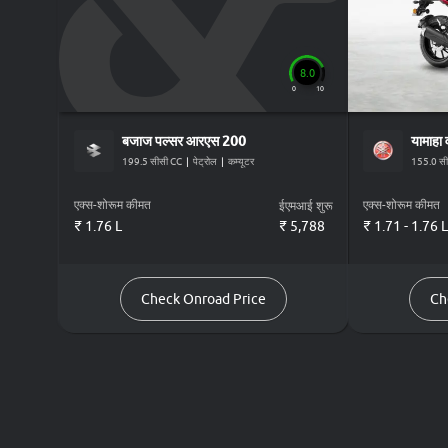
8.0
0
10
बजाज
पल्सर आरएस 200
यामाहा
199.5 सीसी CC
|
पेट्रोल
|
कम्यूटर
155.0 सी
एक्स-शोरूम कीमत
एक्स-शोरूम कीमत
ईएमआई शुरू
₹ 1.76 L
₹
5,788
₹ 1.71 - 1.76 L
Check Onroad Price
Ch