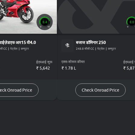
8.4
8.0
0
10
0
वाईज़ेडएफ आर15 वी4.0
बजाज
डॉमिनार 250
सी CC
|
पेट्रोल
|
कम्यूटर
248.8 सीसी CC
|
पेट्रोल
|
कम्यूटर
एक्स-शोरूम कीमत
ईएमआई शुरू
ईएमआई श
₹
5,642
₹ 1.78 L
₹
5,87
eck Onroad Price
Check Onroad Price