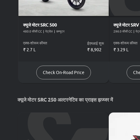
क्यूजे मोटर
SRC 500
क्यूजे मोटर
SRV
480.0 सीसी CC
|
पेट्रोल
|
कम्यूटर
296.0 सीसी CC
|
पेट्
एक्स-शोरूम कीमत
एक्स-शोरूम कीमत
ईएमआई शुरू
₹ 2.7 L
₹
8,902
₹ 3.29 L
Check On-Road Price
Che
क्यूजे मोटर SRC 250 अल्टरनेटिव का प्राइस झज्जर में