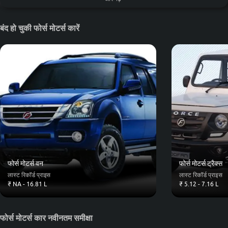
मर्सिडीज़-मेबैक
मर्सिडीज़-बेंज़
मर्सिडीज़-एएमजी
बंद हो चुकी फोर्स मोटर्स कारें
किया
रेनो
मारुति सुजुकी
जीप
महिंद्रा
टोयोटा
फोर्स मोटर्स वन
फोर्स मोटर्स ट्रैक्स
होंडा
फॉक्सवैगन
बजाज
लास्ट रिकॉर्ड प्राइस
लास्ट रिकॉर्ड प्राइस
₹ NA - 16.81 L
₹ 5.12 - 7.16 L
फोर्स मोटर्स कार नवीनतम समीक्षा