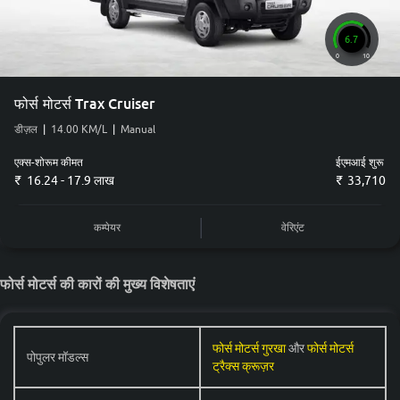
बॉडी टाइप
मॉडल
6.7
0
10
एमयूवी
फोर्स मोटर्स ट्रैक्स क्रूज़र
फोर्स मोटर्स Trax Cruiser
एसयूवी
फोर्स मोटर्स गुरखा
डीज़ल
|
14.00 KM/L
|
Manual
एक्स-शोरूम कीमत
ईएमआई शुरू
डिटेल में देखें फोर्स मोटर्स Cars by Fuel Type
16.24 - 17.9 लाख
33,710
फ्यूल टाइप
मॉडल
कम्पेयर
वेरिएंट
फोर्स मोटर्स ट्रैक्स क्रूज़र
,
फोर्स
Diesel
मोटर्स गुरखा
फोर्स मोटर्स की कारों की मुख्य विशेषताएं
डिटेल में देखें फोर्स मोटर्स Cars by Budget
फोर्स मोटर्स गुरखा
और
फोर्स मोटर्स
पोपुलर मॉडल्स
ट्रैक्स क्रूज़र
बजट
मॉडल