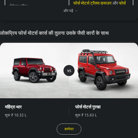
फोर्स मोटर्स ट्रैक्स क्रूज़र
और
फोर्स
फोर्स मोटर्स ट्रैक्स क्रूज़र
,
फोर्स
लेटेस्ट लॉन्च
15 - 25 Lakh
मोटर्स गुरखा
और पढ़ें
मोटर्स गुरखा
फोर्स मोटर्स गुरखा
(Rs. 19.46 -
सबसे अधिक कीमत वाला
20.92 लाख)
लोकप्रिय फोर्स मोटर्स कार्स की तुलना उसके जैसी कारों के साथ
फोर्स मोटर्स ट्रैक्स क्रूज़र
(Rs.
किफायती मॉडल
16.24 - 17.9 लाख)
फ्यूल टाइप
Diesel
vs
महिंद्रा थार
फोर्स मोटर्स गुरखा
शुरू
₹ 10.32 L
शुरू
₹ 15.63 L
कम्पेयर