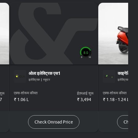
8.0
0
10
ओला इलेक्ट्रिक
एस1
काइनेटिक
डी
इलेक्ट्रिक
|
स्कूटर
इलेक्ट्रिक
|
स्कूट
एक्स-शोरूम कीमत
एक्स-शोरूम कीमत
ुरू
ईएमआई शुरू
7
₹ 1.06 L
₹
3,494
₹ 1.18 - 1.24 L
Check Onroad Price
Check 