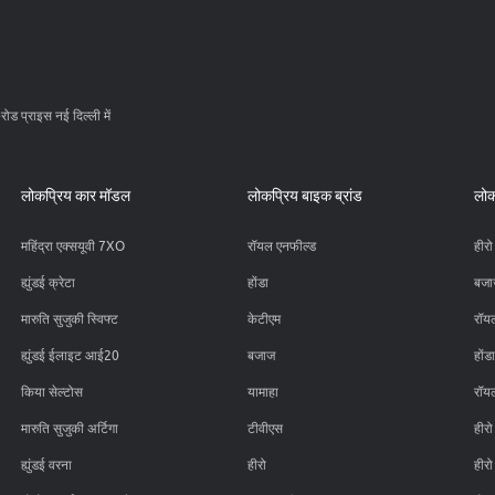
ड प्राइस नई दिल्ली में
लोकप्रिय कार मॉडल
लोकप्रिय बाइक ब्रांड
लोक
महिंद्रा एक्सयूवी 7XO
रॉयल एनफील्ड
हीरो
ह्युंडई क्रेटा
होंडा
बजा
मारुति सुजुकी स्विफ्ट
केटीएम
रॉय
ह्युंडई ईलाइट आई20
बजाज
होंड
किया सेल्टोस
यामाहा
रॉय
मारुति सुजुकी अर्टिगा
टीवीएस
हीर
ह्युंडई वरना
हीरो
हीरो