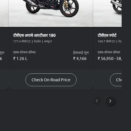
टीवीएस
अपाचे आरटीआर 180
टीवीएस
स्पोर्ट
177.4 सीसी CC
|
पेट्रोल
|
कम्यूटर
109.7 सीसी CC
|
पेट्रोल
|
कम
एक्स-शोरूम कीमत
एक्स-शोरूम कीमत
ुरू
ईएमआई शुरू
6
₹ 1.26 L
₹
4,166
₹ 56,950 - 58,950
Check On-Road Price
Check O