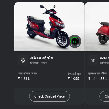
6.5
0
10
ओकिनावा
आई-प्रेस
बजाज
इलेक्ट्रिक
|
स्कूटर
इलेक्ट्रिक
एक्स-शोरूम कीमत
एक्स-शोरूम कीमत
ईएमआई शुरू
₹ 1.23 L
₹
4,055
₹ 1.1 - 1.35 L
Check Onroad Price
Ch