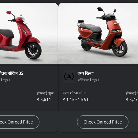
चेतक सीरीज़ 35
एथर
रिज़्ता
|
स्कूटर
इलेक्ट्रिक
|
स्कूटर
एक्स-शोरूम कीमत
ईएमआई शुरू
ईएमआई श
₹
3,611
₹ 1.15 - 1.56 L
₹
3,77
eck Onroad Price
Check Onroad Price