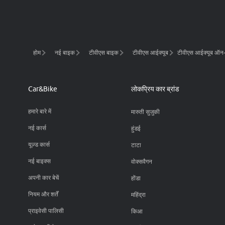
होम
नई बाइक
टीवीएस बाइक
टीवीएस आईक्यूब
टीवीएस आईक्यूब ऑन-रो
Car&bike
लोकप्रिय कार ब्रांड
हमारे बारे में
मारुती सुजुकी
नई कार्स
हुंडई
यूज़्ड कार्स
टाटा
नई बाइक्स
वोक्सवैगन
अपनी कार बेचें
होंडा
नियम और शर्तें
महिंद्रा
प्राइवेसी पालिसी
किआ