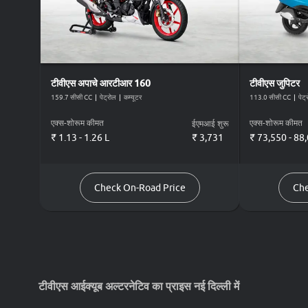
टीवीएस
अपाचे आरटीआर 160
टीवीएस
जुपिटर
159.7 सीसी CC
|
पेट्रोल
|
कम्यूटर
113.0 सीसी CC
|
पेट्
एक्स-शोरूम कीमत
एक्स-शोरूम कीमत
ईएमआई शुरू
₹ 1.13 - 1.26 L
₹
3,731
₹ 73,550 - 88
Check On-Road Price
Che
टीवीएस आईक्यूब अल्टरनेटिव का प्राइस नई दिल्ली में