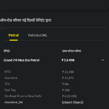
₹ 8.49 लाख*
(O) Petrol AMT
ह्युंडई ग्रैंड आई10 निओस Sportz
₹ 7.99 लाख*
ऑन-रोड कीमत नई दिल्ली वेरिएंट द्वारा
(O) Vibe Petrol
ह्युंडई ग्रैंड आई10 निओस Sportz
₹ 8.69 लाख*
Petrol
Petrol+CNG
(O) Vibe AMT Petrol
ह्युंडई ग्रैंड आई10 निओस Asta
₹ 8.9 लाख*
वेरिएंट
एक्स-शोरूम कीमत
Petrol AMT
Grand i10 Nios Era Petrol
₹ 5.6 लाख
₹ 22,388
RTO
₹ 31,973
Insurance
₹ NA
TCS
₹ 500
Fast Tag
₹ 6.05 लाख
On-Road Price in New Delhi
[object Object]
insurance_list