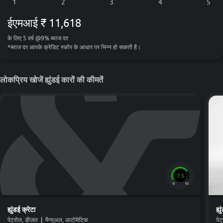
ईएमआई
₹ 11,618
के लिए
5
वर्ष
@
9
%
ब्याज दर
*
ब्याज दर आपके क्रेडिट स्कोर के आधार पर भिन्न हो सकती है।
लोकप्रिय खोजें ह्युंडई कारों की कीमतें
7.5
0
10
ह्युंडई
क्रेटा
ह्य
पेट्रोल, डीज़ल
|
मैन्युअल, आटोमेटिक
पेट