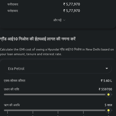
Petrol
₹ 5,77,970
फरीदाबाद
₹ 5,77,970
फतेहाबाद
₹ 6,14,592
Grand i10 Nios Asta Petrol AMT
₹ 8.04 लाख
गुडगाँव
और पढ़ें
₹ 5,77,970
झज्जर
ग्रैंड आई10 निओस की ईएमआई लागत की गणना करें
Calculate the EMI cost of owing a Hyundai ग्रैंड आई10 निओस in New Delhi based on
your loan amount, tenure and interest rate.
एक्स-शोरूम कीमत
₹ 5.60 L
उधार की राशि
₹ 559700
ऋण की अवधि
5 साल