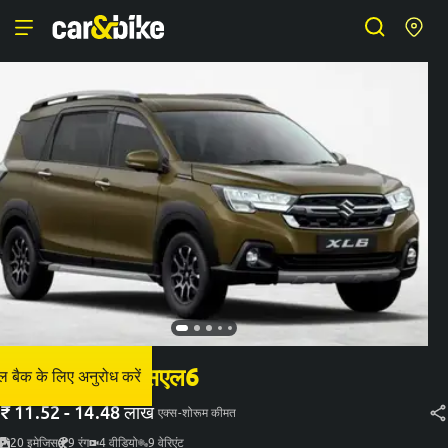
मारुति सुजुकी एक्सएल6
 बैक के लिए अनुरोध करें
₹
11.52 - 14.48 लाख
एक्स-शोरूम कीमत
20
इमेजिस
9
रंग
4
वीडियो
9
वेरिएंट