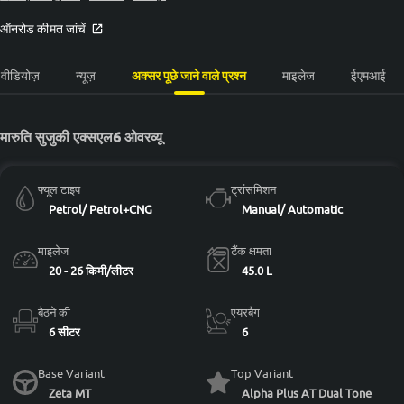
ऑनरोड कीमत जांचें
वीडियोज़
न्यूज़
अक्सर पूछे जाने वाले प्रश्न
माइलेज
ईएमआई
मारुति सुजुकी एक्सएल6 ओवरव्यू
फ्यूल टाइप
ट्रांसमिशन
Petrol/ Petrol+CNG
Manual/ Automatic
माइलेज
टैंक क्षमता
20 - 26 किमी/लीटर
45.0 L
बैठने की
एयरबैग
6 सीटर
6
Base Variant
Top Variant
Zeta MT
Alpha Plus AT Dual Tone