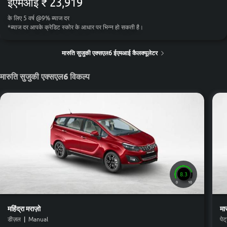
ईएमआई
₹ 23,919
के लिए
5
वर्ष
@
9
%
ब्याज दर
*
ब्याज दर आपके क्रेडिट स्कोर के आधार पर भिन्न हो सकती है।
मारुति सुजुकी एक्सएल6 ईएमआई कैलक्यूलेटर
मारुति सुजुकी एक्सएल6 विकल्प
8.3
0
10
महिंद्रा
मराज़ो
मा
डीज़ल
|
Manual
पेट