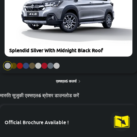
City Mileage
Highway Mileage
Petrol
Automatic
20.3 KM/L
18 KM/L
20 KM/L
Petrol
Manual
21 KM/L
18 KM/L
20 KM/L
Splendid Silver With Midnight Black Roof
Petrol+CNG
Manual
26 KM/L
24 KM/L
28 KM/L
एक्सएल6 कलर्स
मारुति सुजुकी एक्सएल6 ब्रोशर डाउनलोड करें
Official Brochure Available !