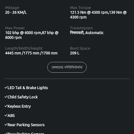
Mileage
Max Torque
20 - 26 KM/L
121.5 Nm @ 4300 rpm,139 Nm @
4300 rpm
Max Power
Transmission
102 bhp @ 6000 rpm,87 bhp @
नियमावली, Automatic
6000 rpm
Length/Width/Height
Boot Space
4445 mm /1775 mm /1700 mm
209 L
एक्सएल6 स्पेसिफिकेशंस
LED Tail & Brake Lights
Child Safety Lock
Keyless Entry
ABS
Rear Parking Sensors