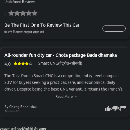
Undefined Reviews
:
Be The First One To Review This Car
के बारे में अपना अनुभव साझा करें
All-rounder fun city car - Chota package Bada dhamaka
Smart CNG(पेट्रोल+सीनजी)
4.0
The Tata Punch Smart CNG is a compelling entry-level compact
SUV for buyers seeking a practical, safe, and economical daily
driver. Despite being the base CNG variant, it retains the Punch's
rugged SUV styling, commanding driving position, and 193 mm
Read More
ground clearance, making it well-suited for Indian road conditions.
By Chirag Bhanushali
0
0
Powered by Tata's 1.2-litre bi-fuel engine paired with a 5-speed
30-Jul-26
manual transmission, it offers smooth city drivability and
impressive fuel efficiency, while the twin-cylinder CNG
तुलना करें प्रतियोगी के साथ
technology preserves a usable boot space—an advantage over