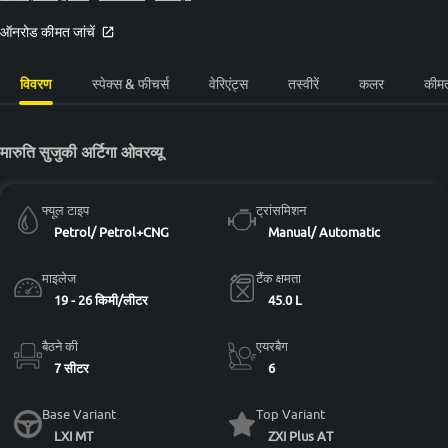
ऑनरोड कीमत जांचें
विवरण
स्पेक्स & फीचर्स
वेरिएंट्स
तस्वीरें
कलर
कीम
मारुति सुजुकी अर्टिगा ओवरव्यू
फ्यूल टाइप
ट्रांसमिशन
Petrol/ Petrol+CNG
Manual/ Automatic
माइलेज
टैंक क्षमता
19 - 26 किमी/लीटर
45.0 L
बैठने की
एयरबैग
7 सीटर
6
Base Variant
Top Variant
LXI MT
ZXI Plus AT