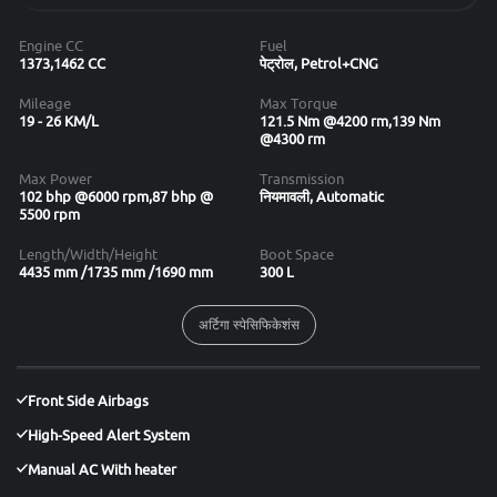
Engine CC
Fuel
1373,1462 CC
पेट्रोल, Petrol+CNG
Mileage
Max Torque
19 - 26 KM/L
121.5 Nm @4200 rm,139 Nm
@4300 rm
Max Power
Transmission
102 bhp @6000 rpm,87 bhp @
नियमावली, Automatic
5500 rpm
Length/Width/Height
Boot Space
4435 mm /1735 mm /1690 mm
300 L
अर्टिगा स्पेसिफिकेशंस
Front Side Airbags
High-Speed Alert System
Manual AC With heater