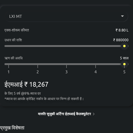
₹ 9,83,995
चंडीगढ़
₹ 9,84,027
अहमदाबाद
₹ 9,55,482
लखनऊ
₹ 9,55,482
इलाहाबाद
एक्स-शोरूम कीमत
₹ 8.80 L
₹ 9,55,482
आगरा
₹ 10,27,036
जयपुर
उधार की राशि
₹ 880000
₹ 9,65,108
नागपुर
₹ 9,97,984
भुवनेश्वर
ऋण की अवधि
5 साल
ईएमआई
₹ 18,267
के लिए
5
वर्ष
@
9
%
ब्याज दर
*
ब्याज दर आपके क्रेडिट स्कोर के आधार पर भिन्न हो सकती है।
मारुति सुजुकी अर्टिगा ईएमआई कैलक्यूलेटर
प्रमुख विशेषता