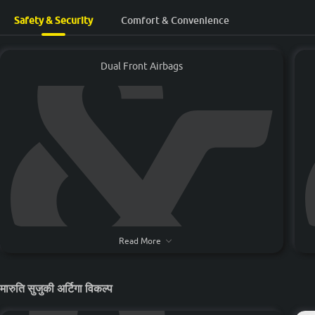
Safety & Security
Comfort & Convenience
Dual Front Airbags
Dual front airbags inflate bags for driver and front
Ul
Read More
passenger during a frontal crash to reduce head and chest
pr
injuries.
मारुति सुजुकी अर्टिगा विकल्प