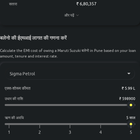
₹ 6,80,357
सतारा
₹ 6,80,357
ठाणे
और पढ़ें
₹ 6,80,357
रायगढ़ (महाराष्ट्र)
बलेनो की ईएमआई लागत की गणना करें
Calculate the EMI cost of owing a Maruti Suzuki बलेनो in Pune based on your loan
amount, tenure and interest rate.
एक्स-शोरूम कीमत
₹ 5.99 L
उधार की राशि
₹ 598900
ऋण की अवधि
5 साल