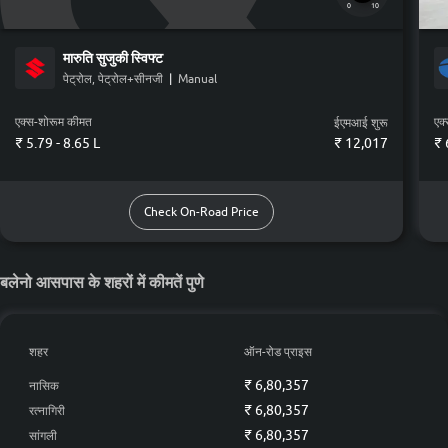
0
10
मारुति सुजुकी
स्विफ्ट
पेट्रोल, पेट्रोल+सीनजी
|
Manual
एक्स-शोरूम कीमत
एक
ईएमआई शुरू
₹ 5.79 - 8.65 L
₹
12,017
₹ 
Check On-Road Price
बलेनो आसपास के शहरों में कीमतें पुणे
शहर
ऑन-रोड प्राइस
₹ 6,80,357
नासिक
₹ 6,80,357
रत्नागिरी
₹ 6,80,357
सांगली