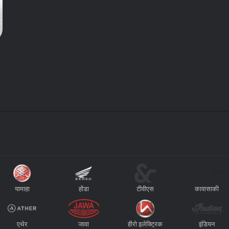
यामाहा
होंडा
टीवीएस
कावासाकी
एथेर
जावा
हीरो इलेक्ट्रिक
इंडियन