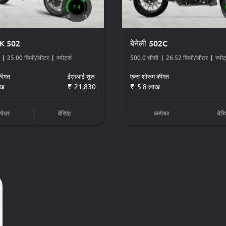
7.4
बेनेली लिओसीनो
0
10
RK 502
बेनेली 502C
|
25.00 किमी/लीटर
|
स्पोर्ट्स
500.0 सीसी
|
26.52 किमी/लीटर
|
स्पोर्
मॉडल
कीमत
ईएमआई शुरू
एक्स-शोरूम कीमत
ाख
21,830
5.8 लाख
बेनेली टीआरके 502
,
बेनेली लिओसीनो
,
बेने
्पेयर
वेरिएंट
कम्पेयर
वेरि