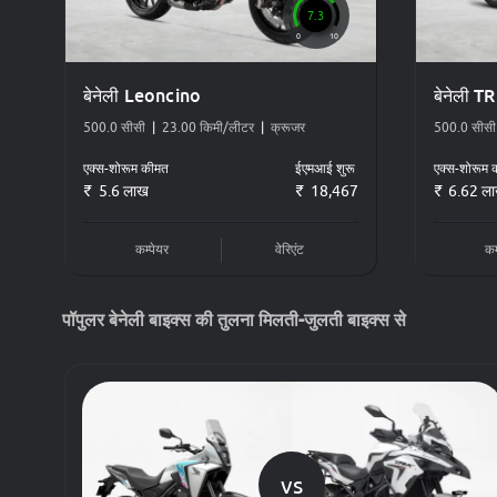
7.3
Cruiser
0
10
डिटेल में देखें बेनेली Bikes by Budget
बेनेली Leoncino
बेनेली T
500.0 सीसी
|
23.00 किमी/लीटर
|
क्रूजर
500.0 सीसी
बजट
एक्स-शोरूम कीमत
ईएमआई शुरू
एक्स-शोरूम 
5.6 लाख
18,467
6.62 ल
Above 3 Lakh
कम्पेयर
वेरिएंट
कम
पॉपुलर बेनेली बाइक्स की तुलना मिलती-जुलती बाइक्स से
vs