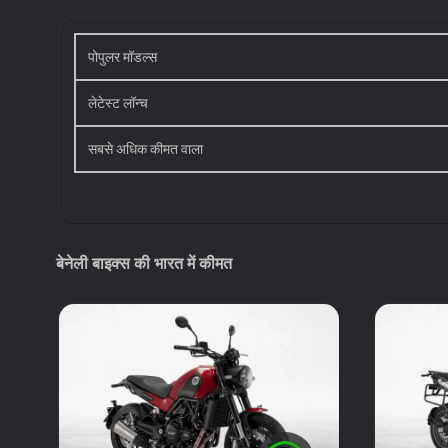
2026 Benelli Bike Price List in India
पोपुलर मॉडल्स
Benelli Bikes
लेटेस्ट लॉन्च
बेनेली टीआरके 502
सबसे अधिक कीमत वाला
बेनेली लिओसीनो
किफायती मॉडल
बेनेली 502सी
फ्यूल टाइप
बेनेली बाइक्स की भारत में कीमत
बेनेली टीआरके 502 एक्स
डिटेल में देखें बेनेली Bikes by Body Type
बॉडी टाइप
Sports