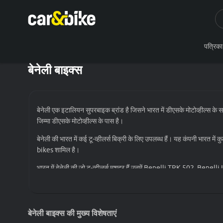
पत्रिका
बेनेली बाइक्स
बेनेली एक इटालियन सुपरबाइक ब्रांड है जिसने भारत में डीएसके मोटोव्हील्स के 
जिम्मा डीएसके मोटोव्हील्स के पास है।
बेनेली की भारत में कई टू-व्हीलर्स बिक्री के लिए उपलब्ध हैं। यह कंपनी भारत में
bikes शामिल है।
भारत में बेनेली की जो टू-व्हीलर्स मशहूर हैं उनमें Benelli TRK 502, Be
बेनेली की डीलरशिप का भारत में बड़ा नेटवर्क है। आज की तारीख में कंपनी के देश
carandbike.com पर बेनेली की बाइक की आप ना सिर्फ अनुमानित ऑन-रोड कीमत
बेनेली बाइक्स की मुख्य विशेषताएं
बाइक के रिव्यू, खबरें और उनसे जुड़ी अन्य जानकारियों के लिए कारएंडबाइक न्यूज