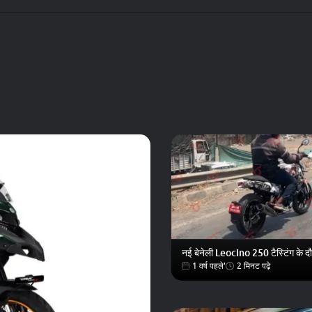
बेनेली TRK 502 BS6, नई सुज़ुकी हायाबूसा, रॉयल एनफील्ड जापान
ऑडी S5 स
CEO
नई बेनेली Leocino 250 टैस्टिंग के 
1 वर्ष पहले'
2 मिनट पढ़े