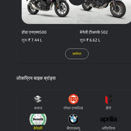
होंडा एनएक्स500
बेनेली टीआरके 502
शुरू
₹ 7.44 L
शुरू
₹ 6.62 L
कम्पेयर
लोकप्रिय बाइक ब्रांड्स
बजाज
रॉयल एनफील्ड
हीरो
बेनेल्ली
बीएमडब्ल्यू
अप्रिलिया