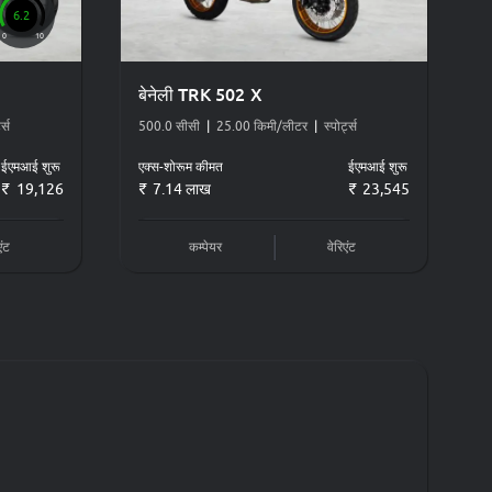
6.2
0
10
बेनेली TRK 502 X
ट्स
500.0 सीसी
|
25.00 किमी/लीटर
|
स्पोर्ट्स
ईएमआई शुरू
एक्स-शोरूम कीमत
ईएमआई शुरू
19,126
7.14 लाख
23,545
ली 502सी
,
बेनेली टीआरके 502 एक्स
एंट
कम्पेयर
वेरिएंट