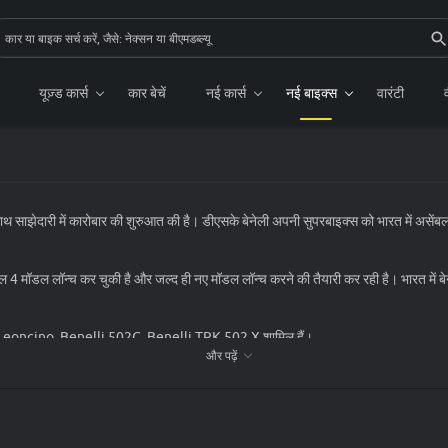
यूज़्ड कार्स
कार बेचें
नई कार्स
नई बाइक्स
वारंटी
साथ साझेदारी में कारोबार की शुरुआत की है। डीएसके बेनेली अपनी सुपरबाइक्स को भारत में असेंब
 कुल 4 मॉडल लॉन्च कर चुकी है और जल्द ही नए मॉडल लॉन्च करने की तैयारी कर रही है। भारत में बेनेल
nelli Leoncino, Benelli 502C, Benelli TRK 502 X शामिल हैं।
और पढ़ें
भर में कुल 18 शोरूम हैं जो देश के 16 अलग-अलग शहरों में स्थित है और इनके ज़रिए कंपनी अपनी स
 पता कर सकते हैं बल्कि दूसरी बाइक्स के साथ उनकी तुलना करने के साथ साथ उन बाइक्स के 
़ अलर्ट को सब्सक्राइब करें।