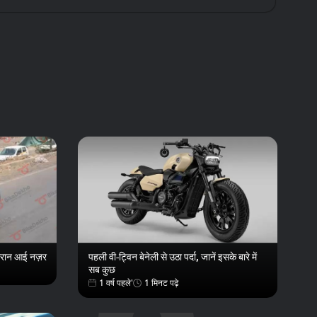
्पोर्टबैक लॉन्च, बेनेली TRK 502X लॉन्च, टाटा के नए
दौरान आई नज़र
पहली वी-ट्विन बेनेली से उठा पर्दा, जानें इसके बारे में
सब कुछ
1 वर्ष पहले'
1 मिनट पढ़े