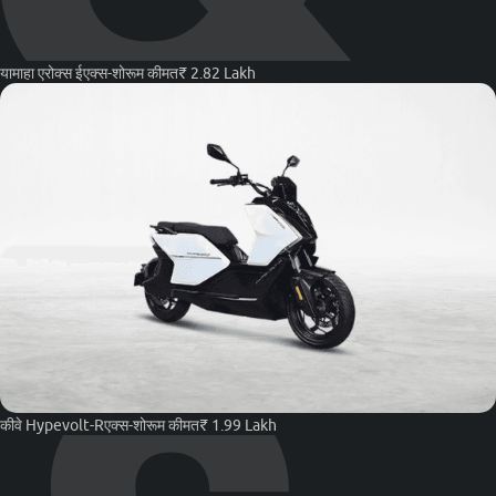
यामाहा एरोक्स ई
एक्स-शोरूम कीमत
₹ 2.82 Lakh
कीवे Hypevolt-R
एक्स-शोरूम कीमत
₹ 1.99 Lakh