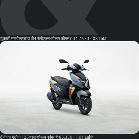
डुकाटी मल्टीस्ट्राडा वी4 रैली
एक्स-शोरूम कीमत
₹ 31.76 - 32.08 Lakh
टीवीएस एंटोर्क 125
एक्स-शोरूम कीमत
₹ 83,350 - 1.01 Lakh