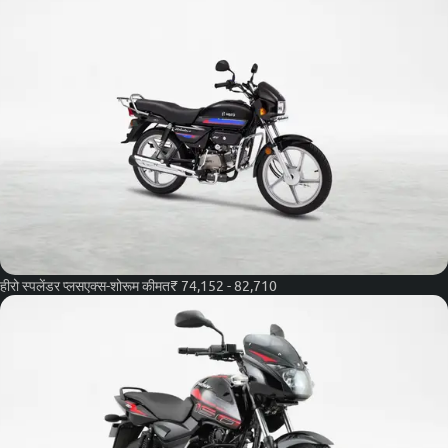
हीरो स्पलेंडर प्लस
एक्स-शोरूम कीमत
₹ 74,152 - 82,710