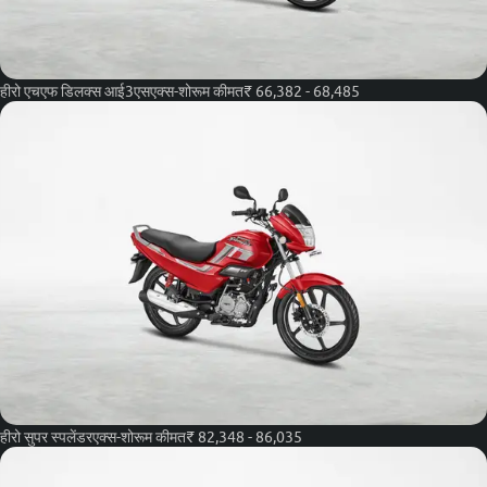
हीरो एचएफ डिलक्स आई3एस
एक्स-शोरूम कीमत
₹ 66,382 - 68,485
हीरो सुपर स्पलेंडर
एक्स-शोरूम कीमत
₹ 82,348 - 86,035