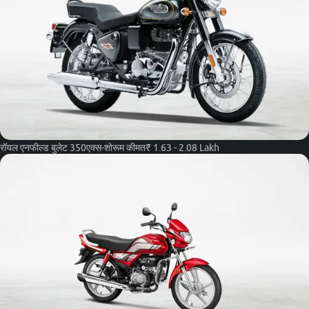
रॉयल एनफील्ड बुलेट 350
एक्स-शोरूम कीमत
₹ 1.63 - 2.08 Lakh