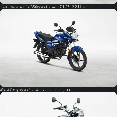
रॉयल एनफील्ड क्लासिक 350
एक्स-शोरूम कीमत
₹ 1.87 - 2.24 Lakh
होंडा सीबी शाइन
एक्स-शोरूम कीमत
₹ 80,852 - 85,211