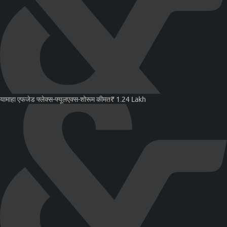
यामाहा एफजेड फ्लेक्स-फ्यूल
एक्स-शोरूम कीमत
₹ 1.24 Lakh