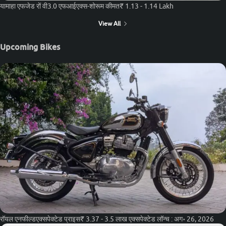
यामाहा एफजेड रों वी3.0 एफआई
एक्स-शोरूम कीमत
₹ 1.13 - 1.14 Lakh
View All
Upcoming Bikes
रॉयल एनफील्ड
एक्सपेक्टेड प्राइस
₹ 3.37 - 3.5 लाख
एक्सपेक्टेड लॉन्च :
अग॰ 26, 2026