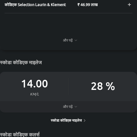
कोडिएक Selection Laurin & Klement
₹ 46.99 लाख
और पढ़ें
स्कोडा कोडिएक माइलेज
14.00
28
%
KM/L
और पढ़ें
62.0 L फ्यूल टैंक कपैसिटी
की ईंधन दक्षता कितनी है स्कोडा कोडिएक
स्कोडा कोडिएक माइलेज
स्कोडा कोडिएक mileage is 14 KM/L as per ARAI The Automatic Petrol
engine has a mileage of 14.9 KM/L.
स्कोडा कोडिएक कलर्स