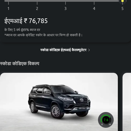
ईएमआई
₹ 76,785
के लिए
5
वर्ष
@
9
%
ब्याज दर
*
ब्याज दर आपके क्रेडिट स्कोर के आधार पर भिन्न हो सकती है।
स्कोडा कोडिएक ईएमआई कैलक्यूलेटर
स्कोडा कोडिएक विकल्प
7.6
0
10