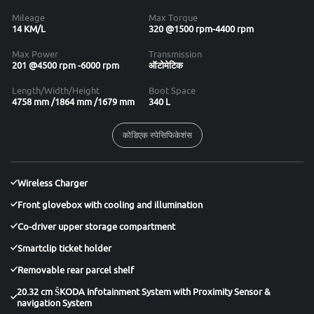
Mileage
Max Torque
14 KM/L
320 @1500 rpm-4400 rpm
Max Power
Transmission
201 @4500 rpm -6000 rpm
ऑटोमेटिक
Length/Width/Height
Boot Space
4758 mm /1864 mm /1679 mm
340 L
कोडिएक स्पेसिफिकेशंस
Wireless Charger
Front glovebox with cooling and illumination
Co-driver upper storage compartment
Smartclip ticket holder
Removable rear parcel shelf
20.32 cm ŠKODA Infotainment System with Proximity Sensor &
navigation System