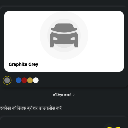
ईंधन के प्रकार से माइलेज
फ्यूल टाइप
ट्रांसमिशन
माइलेज
City Mileage
Highway Mileage
Petrol
Automatic
14.9 KM/L
12 KM/L
18 KM/L
Graphite Grey
कोडिएक कलर्स
स्कोडा कोडिएक ब्रोशर डाउनलोड करें