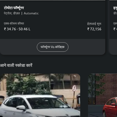
टोयोटा
फॉर्च्यूनर
इसु
पेट्रोल, डीज़ल
|
Automatic
डी
एक्स-शोरूम कीमत
एक
ईएमआई शुरू
₹ 34.76 - 50.46 L
₹
72,156
₹ 
फॉर्च्यूनर Vs कोडिएक
आने वाली स्कोडा कारें