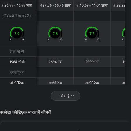
practicality over premium features, the Tata Punch Smart CNG is
₹ 36.99 - 46.99 लाख
₹ 34.76 - 50.46 लाख
₹ 40.67 - 44.04 लाख
₹ 38.33 - 
one of the strongest value-for-money choices in its segment.
सी एंड बी विशेषज्ञ रेटिंग
7.9
7.6
7.3
7.
0
10
0
10
0
10
0
इंजन सी.सी
1984 सीसी
2694 CC
2999 CC
1996
ट्रांसमिशन
ऑटोमेटिक
आटोमेटिक
आटोमेटिक
आटोमे
माइलेज
और पढ़ें
14 किमी/लीटर
10.26 - 14.22 KM/L
13 KM/L
12.35 
स्कोडा कोडिएक भारत में कीमतें
फ्यूल टाइप
पेट्रोल
पेट्रोल, डीज़ल
डीज़ल
डीज