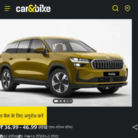
स्कोडा कोडिएक
 बैक के लिए अनुरोध करें
₹
36.99 - 46.99 लाख
एक्स-शोरूम कीमत
30
इमेजिस
6
रंग
16
वीडियो
3
वेरिएंट