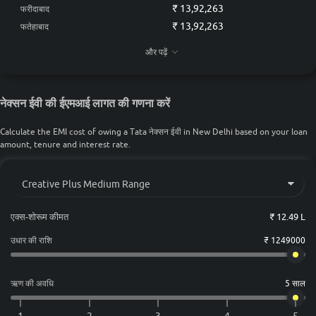
₹ 13,92,263
फरीदाबाद
Nexon EV Empowered Plus A 45
₹ 17.49 लाख
Red Dark Edition
₹ 13,92,263
फतेहाबाद
₹ 13,08,272
गुडगाँव
और पढ़ें
₹ 13,92,263
झज्जर
नेक्सन ईवी की ईएमआई लागत की गणना करें
Calculate the EMI cost of owing a Tata नेक्सन ईवी in New Delhi based on your loan
amount, tenure and interest rate.
एक्स-शोरूम कीमत
₹ 12.49 L
उधार की राशि
₹ 1249000
ऋण की अवधि
5 साल