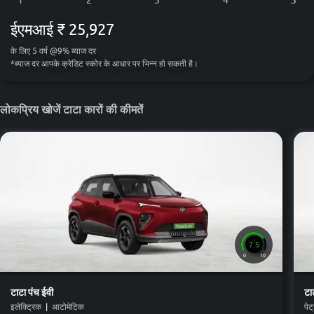
ईएमआई
₹ 25,927
के लिए
5
वर्ष
@
9
%
ब्याज दर
*
ब्याज दर आपके क्रेडिट स्कोर के आधार पर भिन्न हो सकती है।
लोकप्रिय खोजें टाटा कारों की कीमतें
7.5
0
10
टाटा
पंच ईवी
टा
इलेक्ट्रिक
|
आटोमेटिक
पेट