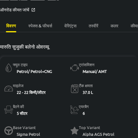
ऑनरोड कीमत जांचें
विवरण
स्पेक्स & फीचर्स
वेरिएंट्स
तस्वीरें
कलर
कीम
मारुति सुजुकी बलेनो ओवरव्यू
फ्यूल टाइप
ट्रांसमिशन
Petrol/ Petrol+CNG
Manual/ AMT
माइलेज
टैंक क्षमता
22 - 22 किमी/लीटर
37.0 L
बैठने की
एयरबैग
5 सीटर
6
Base Variant
Top Variant
Sigma Petrol
Alpha AGS Petrol