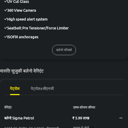
UV Cut Glass
360 View Camera
High speed alert system
Seatbelt Pre Tensioner/Force Limiter
ISOFIX anchorages
बलेनो फीचर्स
मारुति सुजुकी बलेनो वेरिएंट
पेट्रोल
पेट्रोल+सीएनजी
वेरिएंट
एक्स-शोरूम कीमत
बलेनो Sigma Petrol
₹ 5.99 लाख
तुलना में जोड़ें