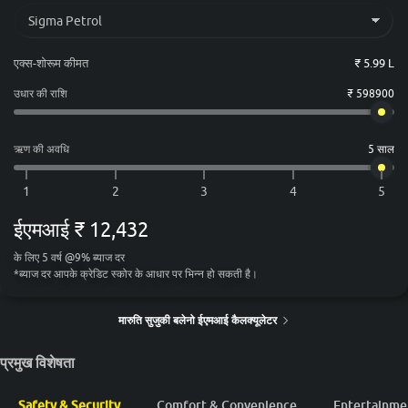
₹ 6,32,445
लखनऊ
₹ 6,32,445
इलाहाबाद
एक्स-शोरूम कीमत
₹ 5.99 L
₹ 6,32,445
आगरा
₹ 6,50,412
जयपुर
उधार की राशि
₹ 598900
₹ 6,96,214
नागपुर
₹ 6,62,390
भुवनेश्वर
ऋण की अवधि
5 साल
ईएमआई
₹ 12,432
के लिए
5
वर्ष
@
9
%
ब्याज दर
*
ब्याज दर आपके क्रेडिट स्कोर के आधार पर भिन्न हो सकती है।
मारुति सुजुकी बलेनो ईएमआई कैलक्यूलेटर
प्रमुख विशेषता
Safety & Security
Comfort & Convenience
Entertainme