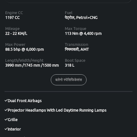
Engine CC
Fuel
1197 CC
पेट्रोल, Petrol+CNG
Mileage
Max Torque
22 - 22 KM/L
113 Nm @ 4,400 rpm
Max Power
Transmission
88.5 bhp @ 6,000 rpm
नियमावली, AMT
Length/Width/Height
Boot Space
3990 mm /1745 mm /1500 mm
318 L
बलेनो स्पेसिफिकेशंस
Dual Front Airbags
Projector Headlamps With Led Daytime Running Lamps
Grille
Interior