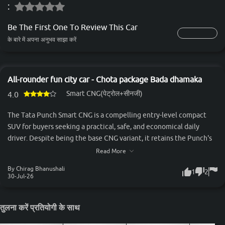
:
Be The First One To Review This Car
के बारे में अपना अनुभव साझा करें
All-rounder fun city car - Chota package Bada dhamaka
Smart CNG(पेट्रोल+सीनजी)
4.0
The Tata Punch Smart CNG is a compelling entry-level compact
SUV for buyers seeking a practical, safe, and economical daily
driver. Despite being the base CNG variant, it retains the Punch's
rugged SUV styling, commanding driving position, and 193 mm
Read More
ground clearance, making it well-suited for Indian road conditions.
By Chirag Bhanushali
1
2
Powered by Tata's 1.2-litre bi-fuel engine paired with a 5-speed
30-Jul-26
manual transmission, it offers smooth city drivability and
impressive fuel efficiency, while the twin-cylinder CNG
तुलना करें प्रतियोगी के साथ
technology preserves a usable boot space—an advantage over
conventional single-cylinder CNG setups. Where the Smart CNG