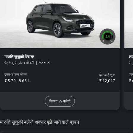
8.0
0
10
मारुति सुजुकी
स्विफ्ट
टा
पेट्रोल, पेट्रोल+सीनजी
|
Manual
पेट
एक्स-शोरूम कीमत
एक
ईएमआई शुरू
₹ 5.79 - 8.65 L
₹
12,017
₹ 
स्विफ्ट Vs बलेनो
मारुति सुजुकी बलेनो अक्सर पूछे जाने वाले प्रश्न